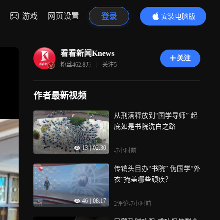
游戏
网页设置
登录
安装电脑版
内容更精彩
看看新闻Knews
关注
粉丝
462.8万
|
关注
5
作者最新视频
从刑满释放到“国学导师” 起
底如是书院洗白之路
13
|
02:30
-7小时前
传销头目办“书院” 伪国学“外
衣”掩盖哪些顽疾？
46
|
08:17
2评论
-7小时前