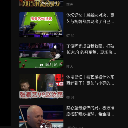
401
|
01:11
前天
体坛记忆｜最新kd对决，泰
艺与杨帆都展现出了自己的
水准，最终泰艺成功翻盘！
422
|
02:34
07-30
丁俊晖完成自我救赎，打破
长达5年的冠军荒，现场热血
沸腾！｜体坛记忆
1015
|
03:19
昨天
体坛记忆｜泰艺是被什么东
西绊到了？泰艺与小亮的对
决堪称势均力敌！
456
|
01:24
08-01
赵心童最恐怖的局，极致准
度搭配精妙控球，希金斯毫
无还手之力｜体坛记忆
4255
|
06:03