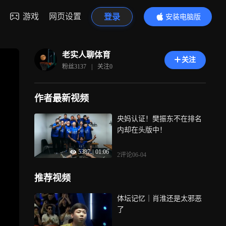
游戏
网页设置
登录
安装电脑版
内容更精彩
老实人聊体育
关注
粉丝
3137
|
关注
0
作者最新视频
央妈认证！樊振东不在排名
内却在头版中！
5387
|
01:06
2评论
06-04
推荐视频
体坛记忆｜肖淮还是太邪恶
了