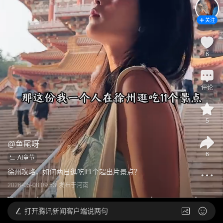
关注
6
评论
5
@
鱼尾呀
6
AI章节
徐州攻略，如何两日逛吃11个超出片景点？
2026-05-08 09:53
发布于
河南
打开
腾讯新闻客户端说两句