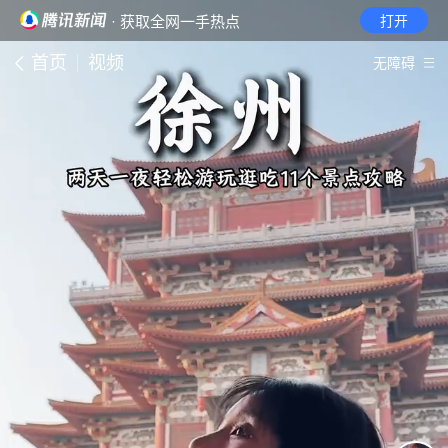
· 获取全网一手热点
打开
首页
视频
无障碍