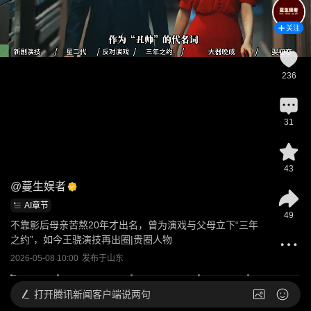
关注
236
31
43
@
蔓生娱者
AI章节
49
不靠影后母亲苦熬20年才出名，曾为演戏与父母立下“三年
之约”，如今王骁演技再出圈|贵圈人物
2026-05-08 10:00
发布于
山东
打开
腾讯新闻客户端说两句