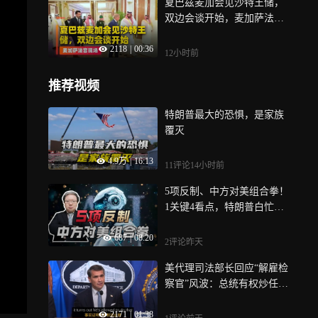
夏巴兹麦加会见沙特王储，
双边会谈开始，麦加萨法宫
现场
2118
|
00:36
12小时前
推荐视频
特朗普最大的恐惧，是家族
覆灭
4.9万
|
16:13
11评论
14小时前
5项反制、中方对美组合拳！
1关键4看点，特朗普白忙活
了
687
|
08:20
2评论
昨天
美代理司法部长回应“解雇检
察官”风波：总统有权炒任何
人，但DC治安变好了
2171
|
01:38