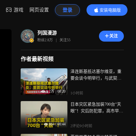
游戏
网页设置
登录
安装电脑版
内容更精彩
列国漫游
关注
粉丝
2.8万
|
关注
55
作者最新视频
泽连斯基抵达塞尔维亚，重
要会谈今明举行，与武契奇
和马库特会面
1.2万
|
00:20
1小时前
日本灾区紧急加装700台“天
眼”！灾后防犯罪，高市早苗
放大招
864
|
00:44
2评论
9小时前