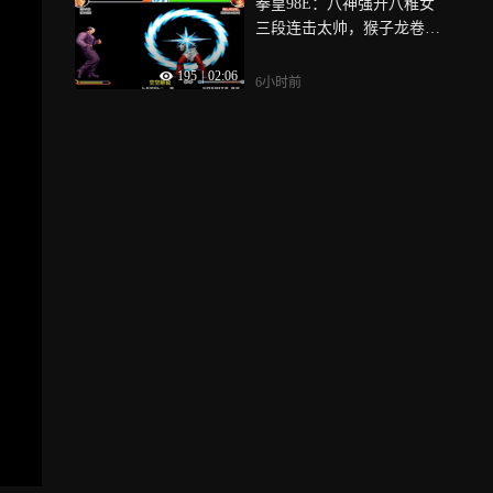
拳皇98E：八神强开八稚女
三段连击太帅，猴子龙卷风
大招难扛
195
|
02:06
6小时前