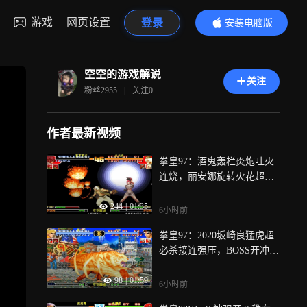
游戏
网页设置
登录
安装电脑版
内容更精彩
空空的游戏解说
关注
粉丝
2955
|
关注
0
作者最新视频
拳皇97：酒鬼轰栏炎炮吐火
连烧，丽安娜旋转火花超必
杀反击
244
|
01:35
6小时前
拳皇97：2020坂崎良猛虎超
必杀接连强压，BOSS开冲天
炮硬炸
98
|
01:59
6小时前