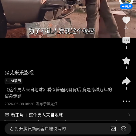
关注
16
1
1
@
艾米乐影视
AI章节
1
《这个男人来自地球》看似普通闲聊背后 竟是跨越万年的
宿命谜题
2026-05-08 08:20
发布于
黑龙江
这个男人来自地球
看正片
打开
腾讯新闻客户端说两句