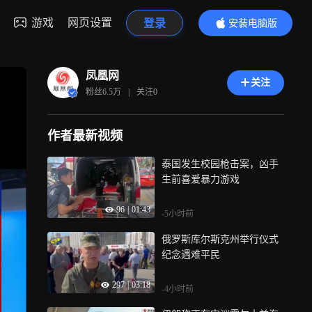
游戏
网页设置
登录
安装电脑版
内容更精彩
凤凰网
关注
粉丝
6.5万
|
关注
0
作者最新视频
泰国发生校园枪击案，凶手
生前喜爱暴力游戏
96
|
01:43
-5小时前
俄罗斯库尔斯克州举行仪式
纪念遇难平民
297
|
03:18
-4小时前