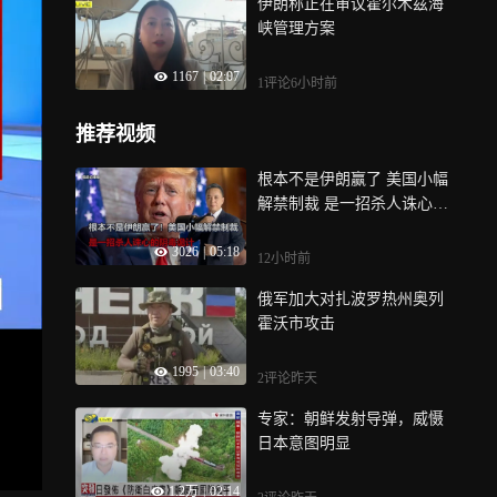
伊朗称正在审议霍尔木兹海
峡管理方案
1167
|
02:07
1评论
6小时前
推荐视频
根本不是伊朗赢了 美国小幅
解禁制裁 是一招杀人诛心的
阴毒诡计
3026
|
05:18
12小时前
俄军加大对扎波罗热州奥列
霍沃市攻击
1995
|
03:40
2评论
昨天
专家：朝鲜发射导弹，威慑
日本意图明显
1.2万
|
02:14