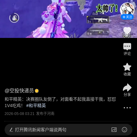
关注
评论
收藏
@
空投快递员
分享
和平精英：决赛圈队友倒了，对面看不起我直接干我，怼怼
1V4吃鸡！
 #
和平精英
2026-05-08 03:21
发布于
河南
打开
腾讯新闻客户端说两句