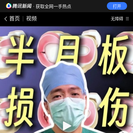
· 获取全网一手热点
打开
首页
视频
无障碍