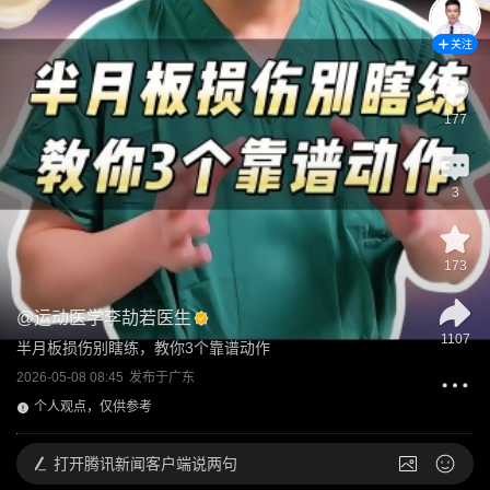
关注
177
3
173
@
运动医学李劼若医生
1107
半月板损伤别瞎练，教你3个靠谱动作
2026-05-08 08:45
发布于
广东
个人观点，仅供参考
打开
腾讯新闻客户端说两句