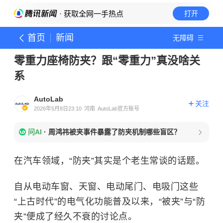
· 获取全网一手热点
打开
首页
新闻
无障碍
零重力座椅防夹？跟“零重力”真没啥关
系
AutoLab
关注
2026年5月8日23:10
河南
AutoLab官方账号
问AI
·
周鸿祎被夹事件暴露了防夹机制哪些盲区？
在汽车领域，“防夹”其实是个老生常谈的话题。
自从电动车窗、天窗、电动尾门、电吸门这些
“上古时代”的电气化功能普及以来，“被夹”与“防
夹”便成了经久不衰的讨论点。