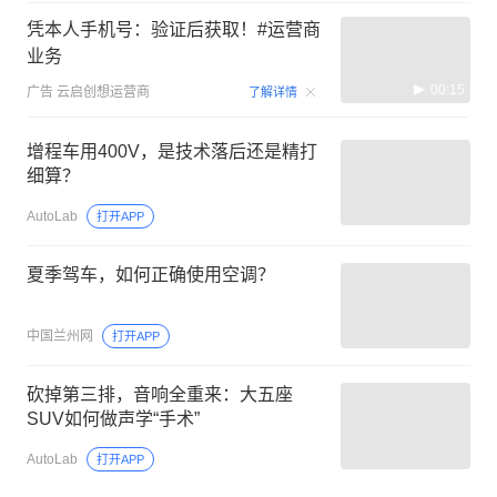
凭本人手机号：验证后获取！#运营商
业务
00:15
广告
云启创想运营商
了解详情
增程车用400V，是技术落后还是精打
细算？
AutoLab
打开APP
夏季驾车，如何正确使用空调？
中国兰州网
打开APP
砍掉第三排，音响全重来：大五座
SUV如何做声学“手术”
AutoLab
打开APP