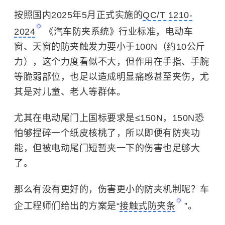
按照国内2025年5月正式实施的
QC/T 1210-
2024
《汽车防夹系统》行业标准，电动车
窗、天窗的防夹触发力要小于100N（约10公斤
力），这个力度看似不大，但作用在手指、手腕
等脆弱部位，也足以造成明显痛感甚至夹伤，尤
其是对儿童、老人等群体。
尤其在电动尾门上国标要求是≤150N，150N恐
怕够捏碎一个纸皮核桃了，所以即便有防夹功
能，但被电动尾门短暂夹一下的伤害也足够大
了。
那么有没有更好的，伤害更小的防夹机制呢？车
企工程师们给出的方案是“
接触式防夹条
”。