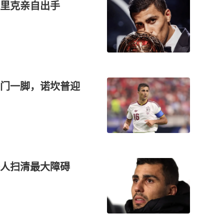
里克亲自出手
门一脚，诺坎普迎
签人扫清最大障碍