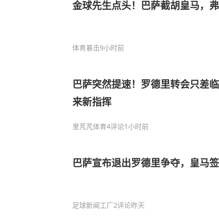
金球先生点头！巴萨截胡皇马，弗
体育暴击
9小时前
巴萨突然提速！罗德里转会只差临
来新指挥
里芃芃体育
4评论
1小时前
巴萨宣布退出罗德里争夺，皇马
足球新闻工厂
2评论
昨天