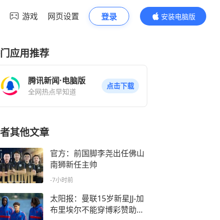
游戏
网页设置
登录
安装电脑版
内容更精彩
门应用推荐
腾讯新闻·电脑版
点击下载
全网热点早知道
者其他文章
官方：前国脚李尧出任佛山
南狮新任主帅
-7小时前
太阳报：曼联15岁新星JJ-加
布里埃尔不能穿博彩赞助训