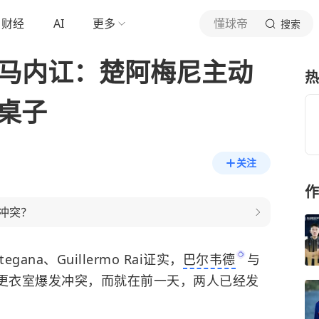
财经
AI
更多
懂球帝
搜索
皇马内讧：楚阿梅尼主动
热
桌子
关注
作
冲突？
rtegana、Guillermo Rai证实，
巴尔韦德
与
更衣室爆发冲突，而就在前一天，两人已经发