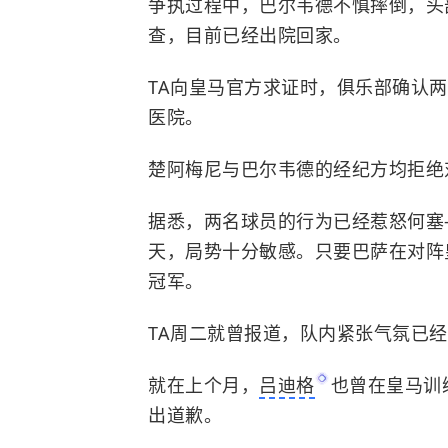
争执过程中，巴尔韦德不慎摔倒，头
查，目前已经出院回家。
TA向皇马官方求证时，俱乐部确认
医院。
楚阿梅尼与巴尔韦德的经纪方均拒绝
据悉，两名球员的行为已经惹怒何塞
天，局势十分敏感。只要巴萨在对阵
冠军。
TA周二就曾报道，队内紧张气氛已
就在上个月，
吕迪格
也曾在皇马训
出道歉。