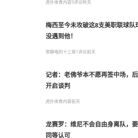
虎扑体育内容
5评论
昨天
梅西至今未攻破这8支美职联球队
没遇到他！
带静电的十三哥
1评论
前天
记者：老佛爷本不愿再签中场，后
开启谈判
虎扑体育内容
前天
龙赛罗：维尼不会自由身离队，要
同等认可