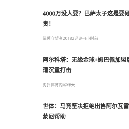
4000万没人要？巴萨太子这是要
贵！
绿茵守望者2018
2评论
-4小时前
阿尔科塔：无缘金球+姆巴佩加盟
遭沉重打击
虎扑体育内容
昨天
世体：马竞坚决拒绝出售阿尔瓦雷
蒙尼帮助