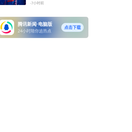
练服
-7小时前
腾讯新闻·电脑版
点击下载
24小时陪你追热点