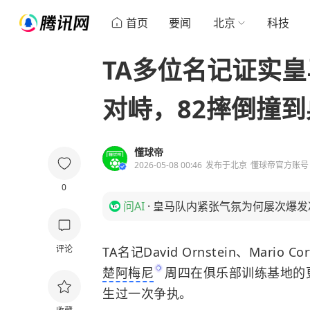
首页
要闻
北京
科技
TA多位名记证实
对峙，82摔倒撞到
懂球帝
2026-05-08 00:46
发布于
北京
懂球帝官方账号
0
问AI
·
皇马队内紧张气氛为何屡次爆发
评论
TA名记David Ornstein、Mario Co
楚阿梅尼
周四在俱乐部训练基地的
生过一次争执。