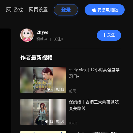
游戏
网页设置
登录
安装电脑版
内容更精彩
2hyeo
关注
粉丝
94
|
关注
0
作者最新视频
study vlog｜12小时高强度学
习日⭑
6
|
02:12
前天
保姆级｜香港三天两夜逛吃
变美路线
12
|
01:50
08-03