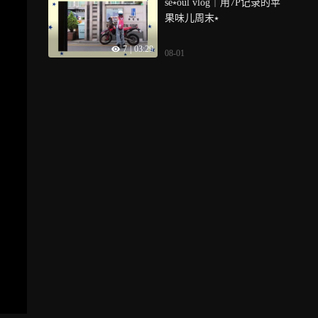
se⭒oul vlog｜用7P记录的苹
果味儿周末⭑
7
|
03:29
08-01