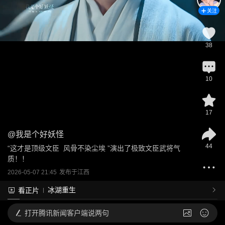
关注
38
10
17
@
我是个好妖怪
44
“这才是顶级文臣  风骨不染尘埃 ”演出了极致文臣武将气
质！！
2026-05-07 21:45
发布于
江西
冰湖重生
看正片
打开
腾讯新闻客户端说两句