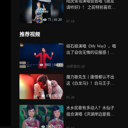
陆虎青岛演唱会首唱《朋友
请听好》！ 之前特别喜欢的
节目，没想到能在青岛场听
75
|
01:20
到主题曲！每次听到这首歌
07-18
都会被打动
推荐视频
结石姐演唱《My Way》，唱
出了自信无悔的征服感丨歌
手纯享
3892
|
04:32
10评论
05-29
魔力歌先生丨唐僧都认不出
这《白龙马》！白马王子蔡
淇先锋rap帅炸
458
|
00:37
05-20
水乡民歌有多动人？水仙子
组合演唱《洪湖岸边是我
家》，氛围感拉满
194
|
01:35