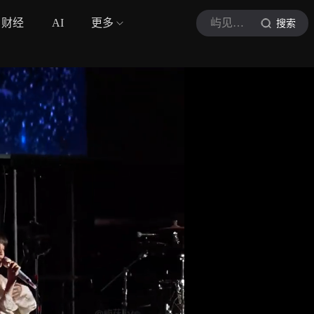
财经
AI
更多
屿见现场
搜索