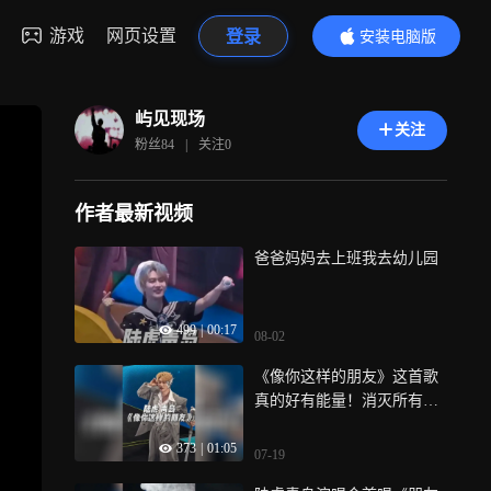
游戏
网页设置
登录
安装电脑版
内容更精彩
屿见现场
关注
粉丝
84
|
关注
0
作者最新视频
爸爸妈妈去上班我去幼儿园
499
|
00:17
08-02
《像你这样的朋友》这首歌
真的好有能量！消灭所有不
开心
373
|
01:05
07-19