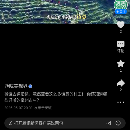
关注
2
评论
1
@
皖美视界
2
徽饶古道沿途，竟然藏着这么多诗意的村庄！ 你还知道哪
些好听的徽州古村？
2026-05-07 20:01
发布于
安徽
打开
腾讯新闻客户端说两句