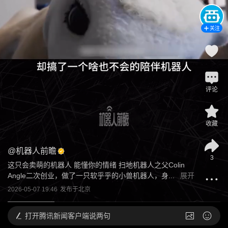
关注
评论
收藏
@
机器人前瞻
3
这只会卖萌的机器人 能懂你的情绪 扫地机器人之父Colin 
Angle二次创业，做了一只软乎乎的小兽机器人，身...
展开
2026-05-07 19:46
发布于
北京
打开
腾讯新闻客户端说两句