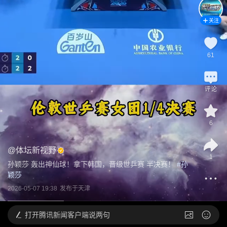
关注
61
评论
6
@
体坛新视野
1
孙颖莎 轰出神仙球！拿下韩国，晋级世乒赛 半决赛！
 #
孙
颖莎
2026-05-07 19:38
发布于
天津
打开
腾讯新闻客户端说两句