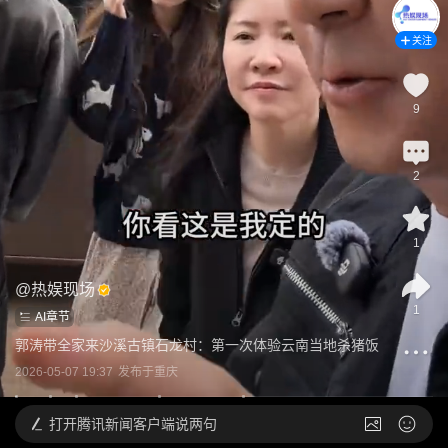
关注
9
2
1
@
热娱现场
1
AI章节
郭涛带全家来沙溪古镇石龙村：第一次体验云南当地杀猪饭
2026-05-07 19:37
发布于
重庆
打开
腾讯新闻客户端说两句