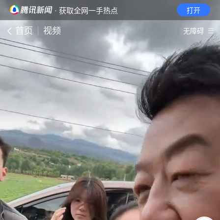
· 获取全网一手热点
打开
首页
视频
无障碍