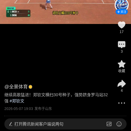
关注
17
3
收藏
@
全景体育
4
继续高歌猛进！郑钦文横扫30号种子，强势跻身罗马站32
强
 #
郑钦文
2026-05-07 19:03
发布于
山东
打开
腾讯新闻客户端说两句