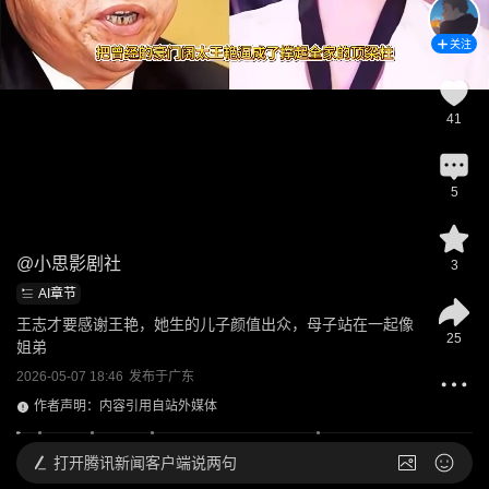
关注
41
5
@
小思影剧社
3
AI章节
王志才要感谢王艳，她生的儿子颜值出众，母子站在一起像
25
姐弟
2026-05-07 18:46
发布于
广东
作者声明：内容引用自站外媒体
打开
腾讯新闻客户端说两句