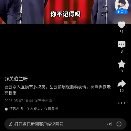
关注
51
3
8
@
关伯兰呀
德云众人互损有多搞笑，岳云鹏展现贱萌表情，高峰揭露老
10
郭糗事
2026-05-07 18:44
发布于
河南
作者声明：个人观点，仅供参考
打开
腾讯新闻客户端说两句