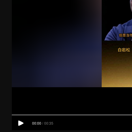
00:00
/
00:35