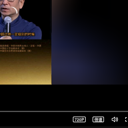
720P
倍速