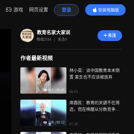
游戏
网页设置
登录
安装电脑版
内容更精彩
教育名家大家说
关注
粉丝
2514
|
关注
0
作者最新视频
林小英：谈中国教育本末倒
置 差生也不应该被放弃
811
|
01:45
08-03
席酉民：教育的关键不在筛
选，而在唤醒从分数竞争走
向兴趣与责任的自我生成
119
|
01:12
07-20