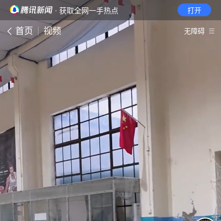
· 获取全网一手热点
打开
首页
视频
无障碍