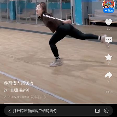
关注
25
2
3
2
@
离谱大赛现场
这一脚直接封神
2026-05-08 18:31
发布于
广东
打开
腾讯新闻客户端说两句