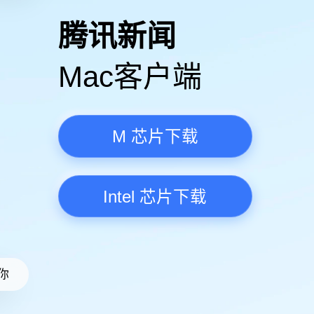
高清视频·更流畅
腾讯新
Mac客
M 芯
Intel