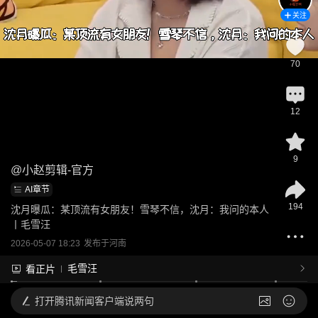
关注
70
12
9
@
小赵剪辑-官方
AI章节
194
沈月曝瓜：某顶流有女朋友！雪琴不信，沈月：我问的本人
丨毛雪汪
2026-05-07 18:23
发布于
河南
毛雪汪
看正片
打开
腾讯新闻客户端说两句