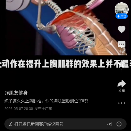
关注
评论
1
分享
@
肌友健身
练了这么久上斜卧推，你的胸肌塑形到位了吗？
2026-05-07 20:30
发布于
广东
打开
腾讯新闻客户端说两句