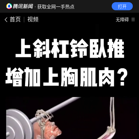
· 获取全网一手热点
打开
首页
视频
无障碍