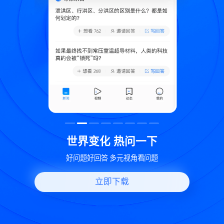
致
世界变化 热问一下
好问题好回答 多元视角看问题
立即下载