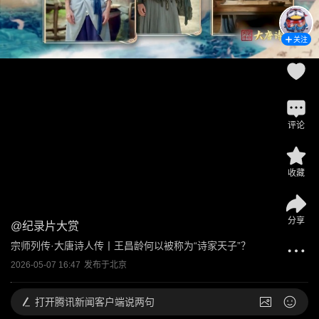
关注
评论
收藏
分享
@
纪录片大赏
宗师列传·大唐诗人传丨王昌龄何以被称为“诗家天子”？
2026-05-07 16:47
发布于
北京
打开
腾讯新闻客户端说两句