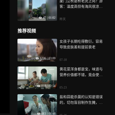
厦门立秋是秋老虎上岗？游
客：温度高但有海风很凉
快！
47
|
01:02
昨天
推荐视频
女孩子长期吃得敷衍，容易
导致皮肤差和提前衰老
1236
|
03:09
07-18
黄花菜浑身都是宝，味道与
营养价值都不错，竟会使人
中毒
818
|
02:54
05-23
盐和蒜能杀菌的认知是错误
的，切勿盲目制作生腌，以
免引发腹痛
683
|
01:48