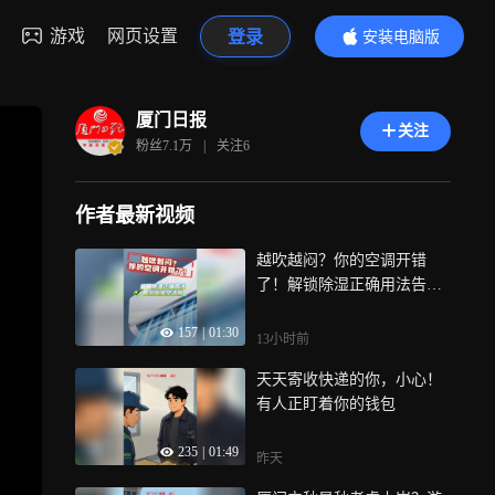
游戏
网页设置
登录
安装电脑版
内容更精彩
厦门日报
关注
粉丝
7.1万
|
关注
6
作者最新视频
越吹越闷？你的空调开错
了！解锁除湿正确用法告别
黏腻空调病
157
|
01:30
13小时前
天天寄收快递的你，小心！
有人正盯着你的钱包
235
|
01:49
昨天