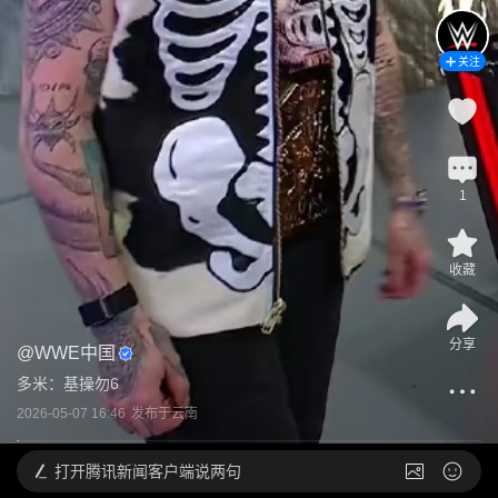
关注
1
收藏
分享
@
WWE中国
多米：基操勿6
2026-05-07 16:46
发布于
云南
打开
腾讯新闻客户端说两句