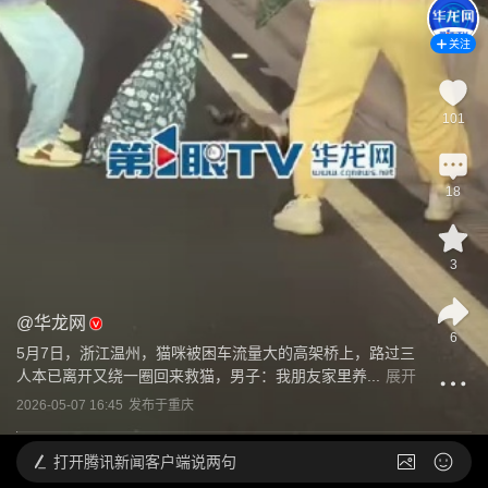
关注
101
18
3
@
华龙网
6
5月7日，浙江温州，猫咪被困车流量大的高架桥上，路过三
人本已离开又绕一圈回来救猫，男子：我朋友家里养...
展开
2026-05-07 16:45
发布于
重庆
打开
腾讯新闻客户端说两句