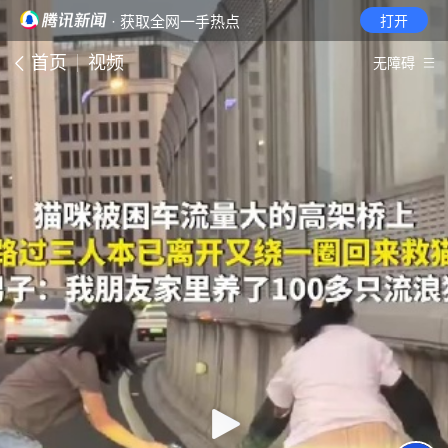
· 获取全网一手热点
打开
首页
视频
无障碍