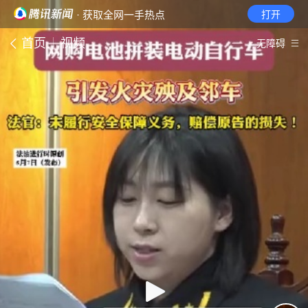
· 获取全网一手热点
打开
首页
视频
无障碍