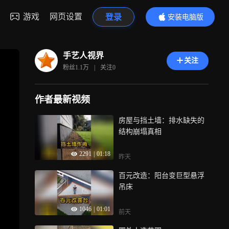
游戏
网页设置
登录
安装电脑版
内容更精彩
手艺人视界
关注
粉丝
1.1万
|
关注
0
作者最新视频
房屋与挡土墙：排水缺失的
结构崩塌真相
2291
|
01:18
昨天
百元改造：阳台变巨型悬浮
吊床
1046
|
01:01
前天