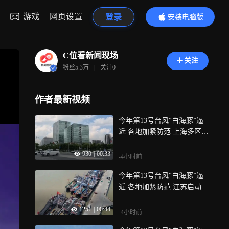
游戏
网页设置
登录
安装电脑版
内容更精彩
C位看新闻现场
关注
粉丝
5.3万
|
关注
0
作者最新视频
今年第13号台风“白海豚”逼
近 各地加紧防范 上海多区发
布台风预警 客轮陆续停航
930
|
00:33
-4小时前
今年第13号台风“白海豚”逼
近 各地加紧防范 江苏启动防
台风四级应急响应
1251
|
00:44
-4小时前