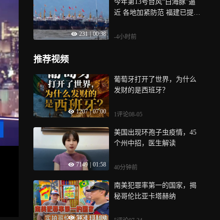
今年第13号台风“白海豚”逼
近 各地加紧防范 福建已提升
防台风应急响应至三级
231
|
00:38
-4小时前
推荐视频
葡萄牙打开了世界，为什么
发财的是西班牙？
1207
|
07:00
1评论
08-05
美国出现环孢子虫疫情，45
个州中招，医生解读
7149
|
01:58
40分钟前
南美犯罪率第一的国家，揭
秘哥伦比亚卡塔赫纳
5451
|
11:10