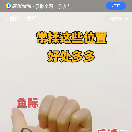
· 获取全网一手热点
打开
首页
视频
无障碍