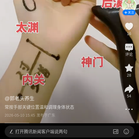
关注
16
评论
28
54
@
郭老头养生
常按手部关键位置温和调理身体状态
2026-05-10 15:45
发布于
广东
打开
腾讯新闻客户端说两句