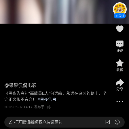
关注
评论
收藏
@
果果侃侃电影
分享
《黑夜告白》“高能量E人”何远航，永远在追凶的路上，坚
守正义永不言弃！
 #
黑夜告白
2026-05-07 14:17
发布于
山东
打开
腾讯新闻客户端说两句