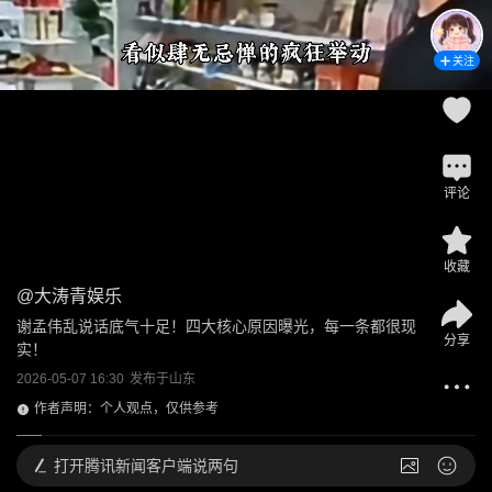
关注
评论
收藏
@
大涛青娱乐
谢孟伟乱说话底气十足！四大核心原因曝光，每一条都很现
分享
实！
2026-05-07 16:30
发布于
山东
作者声明：个人观点，仅供参考
打开
腾讯新闻客户端说两句