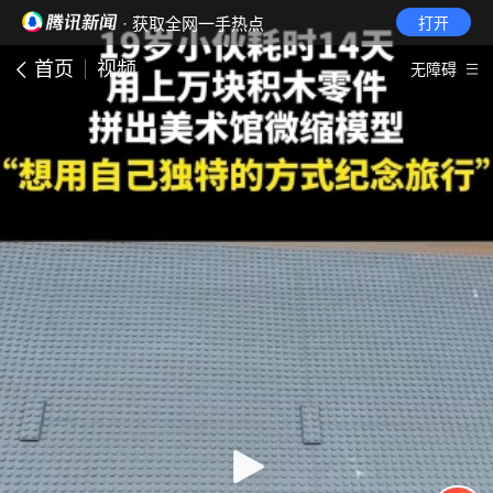
· 获取全网一手热点
打开
首页
视频
无障碍