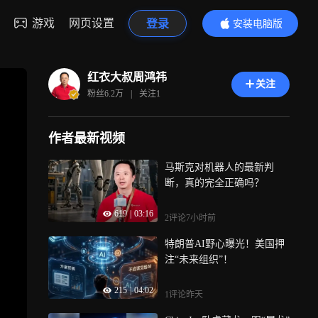
游戏
网页设置
登录
安装电脑版
内容更精彩
红衣大叔周鸿祎
关注
粉丝
6.2万
|
关注
1
作者最新视频
马斯克对机器人的最新判
断，真的完全正确吗？
619
|
03:16
2评论
7小时前
特朗普AI野心曝光！美国押
注“未来组织”！
215
|
04:02
1评论
昨天