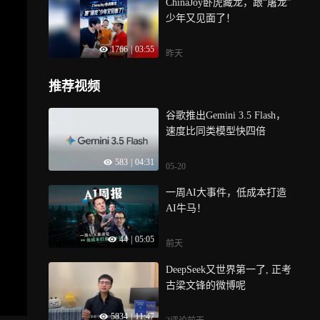
ChinaJoy卧虎藏龙，跟“屠龙”
少年又见面了！
1766
|
03:55
昨天
推荐视频
谷歌推出Gemini 3.5 Flash，
速度比同类模型快四倍
583
|
04:31
05-20
一周AI大事件，低成本打造
AI牛马！
44
|
05:05
前天
DeepSeek又世界第一了, 正考
古梁文锋的微博呢
5834
|
11:47