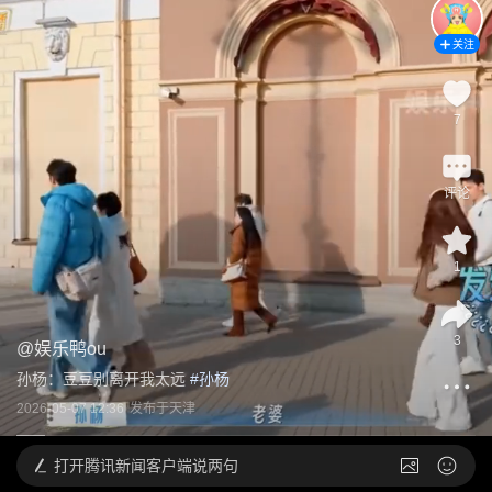
关注
7
评论
1
3
@
娱乐鸭ou
孙杨：豆豆别离开我太远
 #
孙杨
2026-05-07 12:36
发布于
天津
打开
腾讯新闻客户端说两句