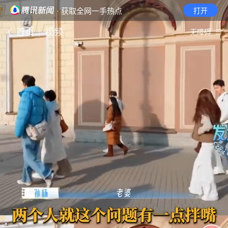
· 获取全网一手热点
打开
首页
视频
无障碍