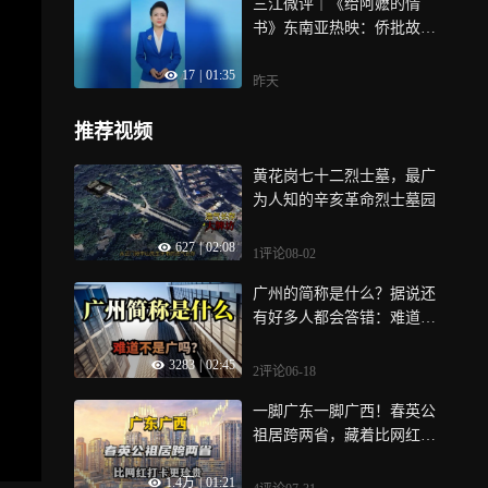
三江微评｜《给阿嬷的情
名
书》东南亚热映：侨批故事
出海引乡愁
17
|
01:35
昨天
推荐视频
黄花岗七十二烈士墓，最广
为人知的辛亥革命烈士墓园
627
|
02:08
1评论
08-02
广州的简称是什么？据说还
有好多人都会答错：难道不
是广吗？
3283
|
02:45
2评论
06-18
一脚广东一脚广西！春英公
祖居跨两省，藏着比网红打
卡更珍贵的两广情
1.4万
|
01:21