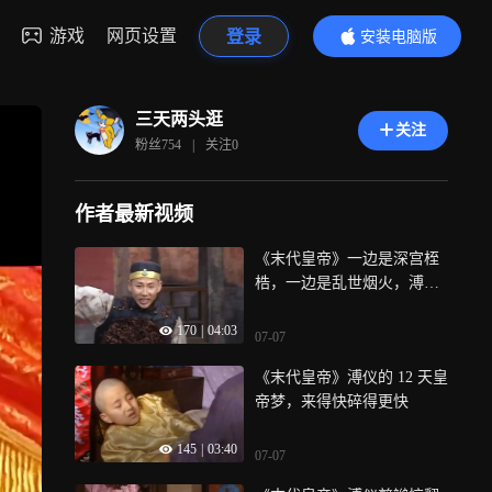
游戏
网页设置
登录
安装电脑版
内容更精彩
三天两头逛
关注
粉丝
754
|
关注
0
作者最新视频
《末代皇帝》一边是深宫桎
梏，一边是乱世烟火，溥仪
的一生身不由己
170
|
04:03
07-07
《末代皇帝》溥仪的 12 天皇
帝梦，来得快碎得更快
145
|
03:40
07-07