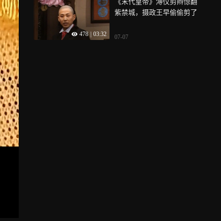
《末代皇帝》溥仪剪辫惊翻
紫禁城，摄政王早偷偷剪了
478
|
03:32
07-07