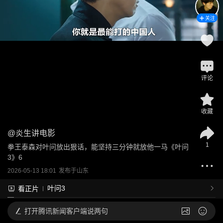
关注
评论
收藏
@
炎生讲电影
1
拳王泰森对叶问放出狠话，能坚持三分钟就放他一马《叶问
3》6
2026-05-13 18:01
发布于
山东
叶问3
看正片
打开
腾讯新闻客户端说两句