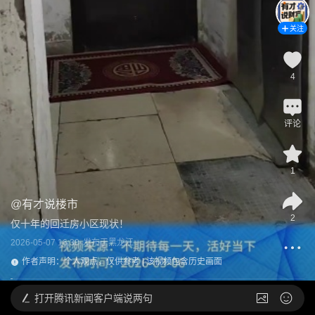
关注
4
评论
1
@
有才说楼市
2
仅十年的回迁房小区现状！
2026-05-07 16:30
发布于
黑龙江
作者声明：个人观点，仅供参考 | 该视频包含历史画面
打开
腾讯新闻客户端说两句