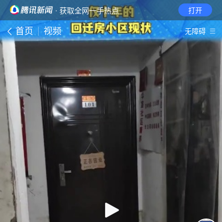
· 获取全网一手热点
打开
首页
视频
无障碍