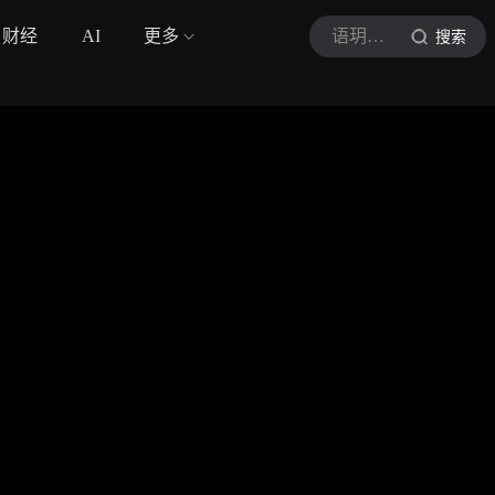
财经
AI
更多
语玥老师
搜索