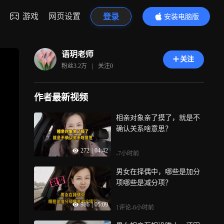
游戏
网页设置
登录
安装电脑版
内容更精彩
语玥老师
关注
粉丝
3.2万
|
关注
0
作者最新视频
相亲对象亲了摸了，就是不
确认关系啥意思？
272
|
04:42
-7小时前
男女在择偶中，哪些是加分
项哪些是减分项？
986
|
05:09
1评论
-6小时前