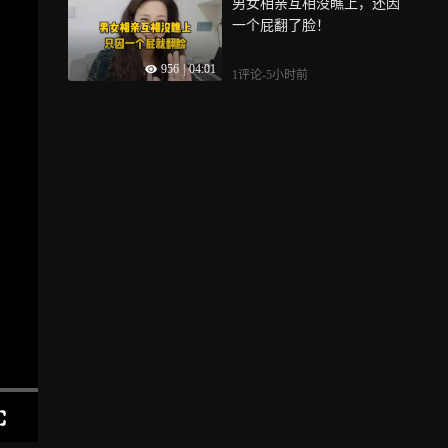
男女相亲互相没瞧上，还因
一个屁翻了脸！
956
|
04:01
1评论
-5小时前