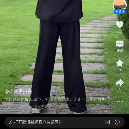
关注
22
评论
14
35
@
小林手指操
早起这动作每天50下，打通全身经络，比走一万步还舒坦
2026-05-09 06:10
发布于
安徽
打开
腾讯新闻客户端说两句