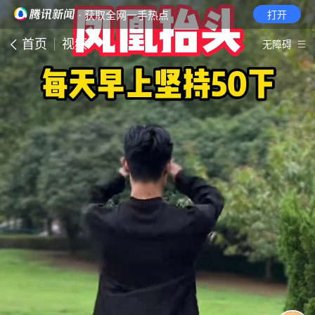
· 获取全网一手热点
打开
首页
视频
无障碍