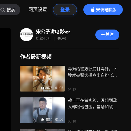
网页设置
登录
搜索
安装电脑版
内容更精彩
宋公子讲电影sgz
关注
粉丝
4.6万
|
关注
0
作者最新视频
毒枭给警方卧底打毒针，下
秒就被警犬搜查出白粉《绝
命毒师》
8675
|
01:03
06-12
战士正在做实验，没想到敌
人却将他包围，当场和敌人
同归于尽！
4814
|
01:06
06-10