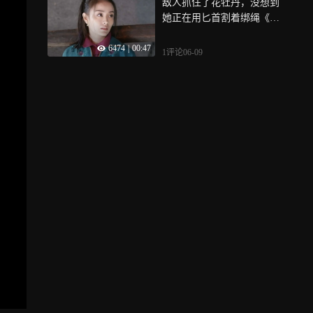
敌人抓住了花牡丹，没想到
她正在用匕首割着绑绳《我
叫刘传说》
6474
|
00:47
1评论
06-09