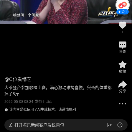
关注
1
评论
收藏
@
C位看综艺
大爷登台参加歌唱比赛，满心激动难掩喜悦，兴奋的体重都
分享
掉了8斤
2026-05-08 08:24
发布于
山西
该内容疑似使用了AI生成技术，请谨慎甄别
打开
腾讯新闻客户端说两句