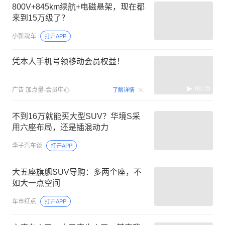
800V+845km续航+电磁悬架，现在都
来到15万级了？
小新說车
打开APP
凭本人手机号领移动会员权益！
00:15
广告
加点量-会员中心
了解详情
不到16万就能买大型SUV？华境S采
用六座布局，还是插混动力
李子汽车谈
打开APP
大五座旗舰SUV导购：多两个座，不
如大一点空间
车市红点
打开APP